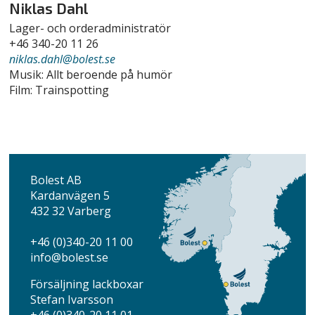
Niklas Dahl
Lager- och orderadministratör
+46 340-20 11 26
niklas.dahl@bolest.se
Musik: Allt beroende på humör
Film: Trainspotting
Bolest AB
Kardanvägen 5
432 32 Varberg
+46 (0)340-20 11 00
info@bolest.se
Försäljning lackboxar
Stefan Ivarsson
+46 (0)340-20 11 01