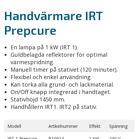
Handvärmare IRT
Prepcure
En lampa på 1 kW (IRT 1).
Guldbelagda reflektorer för optimal
värmespridning.
Manuell timer på stativet (120 minuter).
Flexibel och enkel användning.
Kan torka alla grund- och lackmaterial.
On/Off knapp integrerad i handtaget.
Stativhöjd 1450 mm.
Handhållern IRT1. IRT2 på stativ.
Modell
Artikelnummer
Effekt
Spänning
IRT 1 Prepcure
B10614
1 kW
230 V