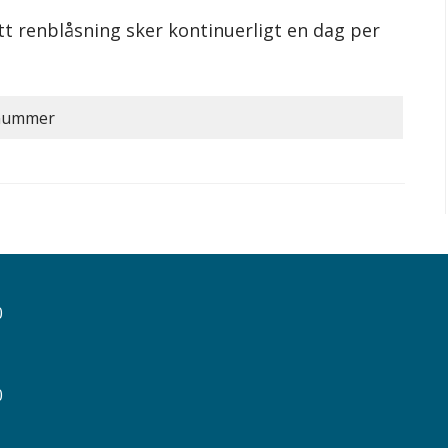
att renblåsning sker kontinuerligt en dag per
lnummer
0
0