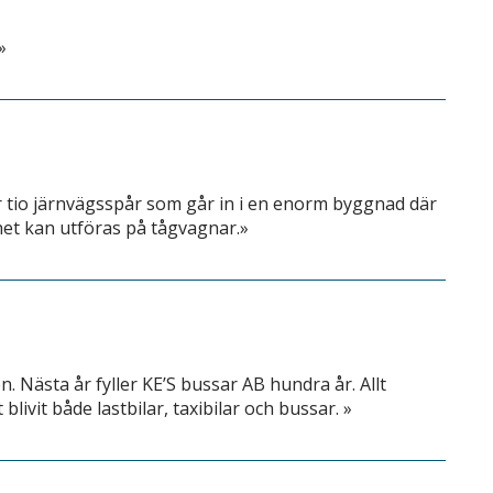
»
r tio järnvägsspår som går in i en enorm byggnad där
thet kan utföras på tågvagnar.»
. Nästa år fyller KE’S bussar AB hundra år. Allt
ivit både lastbilar, taxibilar och bussar. »