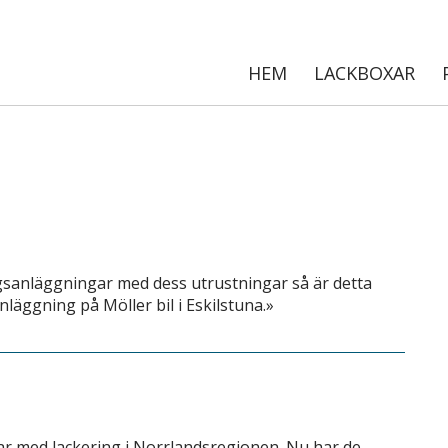
HEM
LACKBOXAR
gsanläggningar med dess utrustningar så är detta
nläggning på Möller bil i Eskilstuna.»
r med lackering i Norrlandsregionen. Nu har de