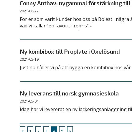
Conny Anthav: nygammal förstärkning till
2021-06-22
För er som varit kunder hos oss på Bolest i några 
vad vi kallar “en favorit i repris”.»
Ny kombibox till Proplate i Oxelösund
2021-05-19
Just nu håller vi på att bygga en kombibox hos vår
Ny leverans till norsk gymnasieskola
2021-05-04
Idag har vi levererat en ny lackeringsanläggning t
«
1
2
3
4
5
»